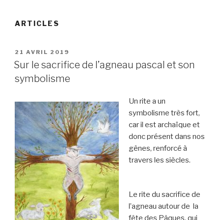
ARTICLES
PUBLIÉ
21 AVRIL 2019
LE
Sur le sacrifice de l’agneau pascal et son
symbolisme
Un rite a un
symbolisme très fort,
car il est archaïque et
donc présent dans nos
gênes, renforcé à
travers les siècles.
Le rite du sacrifice de
l’agneau autour de la
fête des Pâques, qui